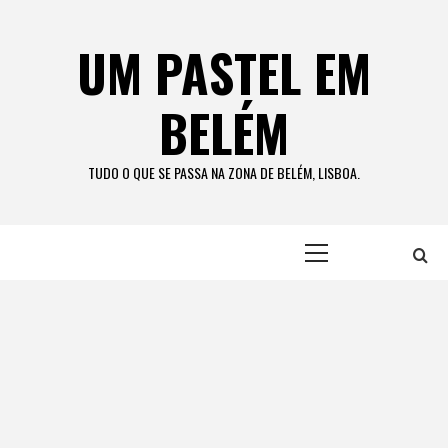
Skip
to
UM PASTEL EM
content
BELÉM
TUDO O QUE SE PASSA NA ZONA DE BELÉM, LISBOA.
Primary
Menu