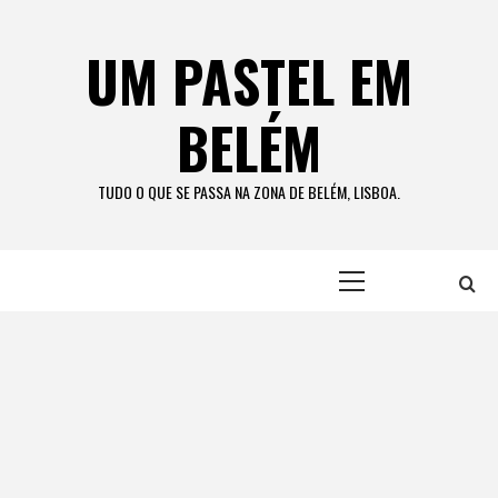
Skip
to
UM PASTEL EM
content
BELÉM
TUDO O QUE SE PASSA NA ZONA DE BELÉM, LISBOA.
Primary
Menu