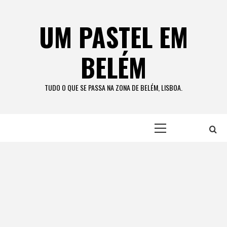
Skip
to
UM PASTEL EM
content
BELÉM
TUDO O QUE SE PASSA NA ZONA DE BELÉM, LISBOA.
Primary
Menu