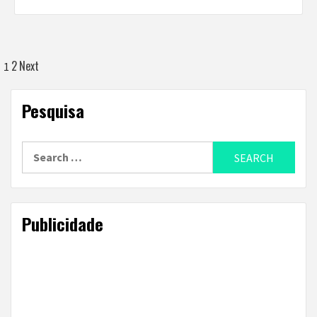
Posts
2
Next
1
navigation
Pesquisa
Search
for:
Publicidade