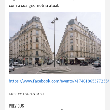
com a sua geometria atual.
https://www.facebook.com/events/417461865377255/
TAGS:
CCB GARAGEM SUL
Continue
PREVIOUS