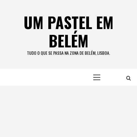
Skip
to
UM PASTEL EM
content
BELÉM
TUDO O QUE SE PASSA NA ZONA DE BELÉM, LISBOA.
Primary
Menu