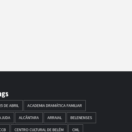
ags
25 DE ABRIL
ACADEMIA DRAMÁTICA FAMILIAR
AJUDA
ALCÂNTARA
ARRAIAL
BELENENSES
CCB
CENTRO CULTURAL DE BELÉM
CML