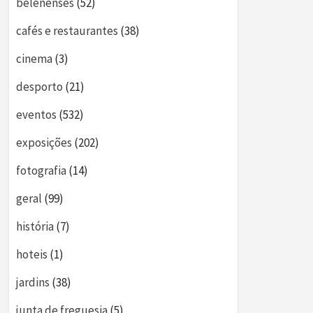
belenenses
(52)
cafés e restaurantes
(38)
cinema
(3)
desporto
(21)
eventos
(532)
exposições
(202)
fotografia
(14)
geral
(99)
história
(7)
hoteis
(1)
jardins
(38)
junta de freguesia
(5)