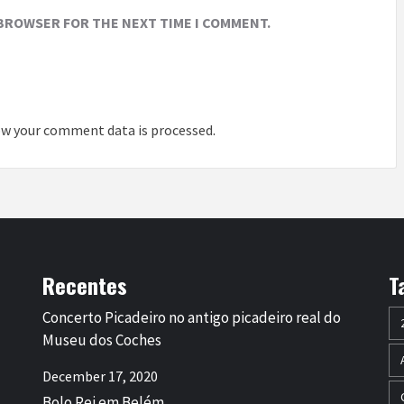
 BROWSER FOR THE NEXT TIME I COMMENT.
w your comment data is processed
.
Recentes
T
Concerto Picadeiro no antigo picadeiro real do
Museu dos Coches
December 17, 2020
Bolo Rei em Belém