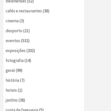
belenenses
(52)
cafés e restaurantes
(38)
cinema
(3)
desporto
(21)
eventos
(532)
exposições
(202)
fotografia
(14)
geral
(99)
história
(7)
hoteis
(1)
jardins
(38)
junta de freguesia
(5)