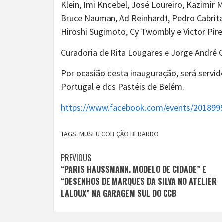
Klein, Imi Knoebel, José Loureiro, Kazimir
Bruce Nauman, Ad Reinhardt, Pedro Cabrita 
Hiroshi Sugimoto, Cy Twombly e Victor Pires
Curadoria de Rita Lougares e Jorge André C
Por ocasião desta inauguração, será servi
Portugal e dos Pastéis de Belém.
https://www.facebook.com/events/201899
TAGS:
MUSEU COLEÇÃO BERARDO
Continue
PREVIOUS
“PARIS HAUSSMANN. MODELO DE CIDADE” E
Reading
“DESENHOS DE MARQUES DA SILVA NO ATELIER
LALOUX” NA GARAGEM SUL DO CCB