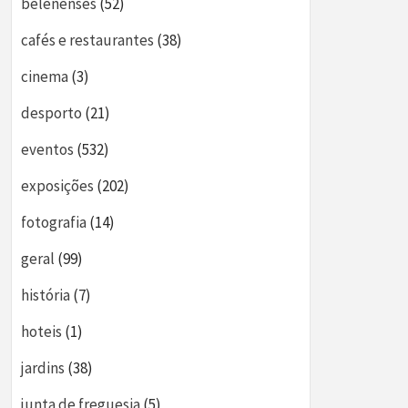
belenenses
(52)
cafés e restaurantes
(38)
cinema
(3)
desporto
(21)
eventos
(532)
exposições
(202)
fotografia
(14)
geral
(99)
história
(7)
hoteis
(1)
jardins
(38)
junta de freguesia
(5)