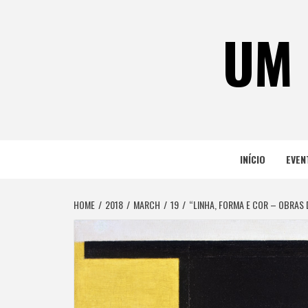
Skip
to
UM 
content
INÍCIO
EVEN
HOME
2018
MARCH
19
“LINHA, FORMA E COR – OBRAS