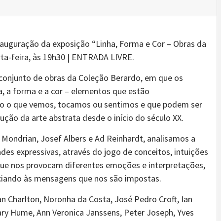
auguração da exposição “Linha, Forma e Cor – Obras da
rta-feira, às 19h30 | ENTRADA LIVRE.
 conjunto de obras da Coleção Berardo, em que os
nha, a forma e a cor – elementos que estão
udo o que vemos, tocamos ou sentimos e que podem ser
ução da arte abstrata desde o início do século XX.
, Mondrian, Josef Albers e Ad Reinhardt, analisamos a
ades expressivas, através do jogo de conceitos, intuições
que nos provocam diferentes emoções e interpretações,
ciando às mensagens que nos são impostas.
an Charlton, Noronha da Costa, José Pedro Croft, Ian
ary Hume, Ann Veronica Janssens, Peter Joseph, Yves