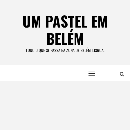
Skip
to
UM PASTEL EM
content
BELÉM
TUDO O QUE SE PASSA NA ZONA DE BELÉM, LISBOA.
Primary
Menu