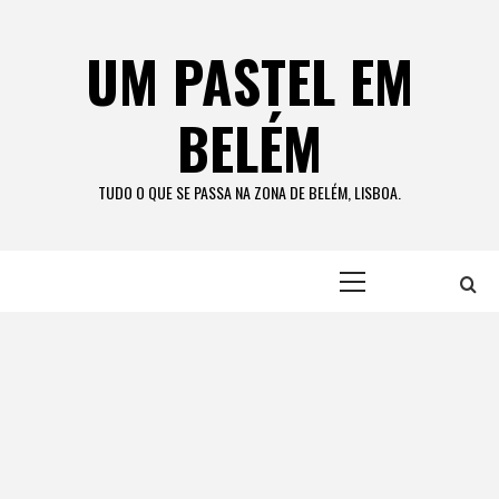
Skip
to
UM PASTEL EM
content
BELÉM
TUDO O QUE SE PASSA NA ZONA DE BELÉM, LISBOA.
Primary
Menu