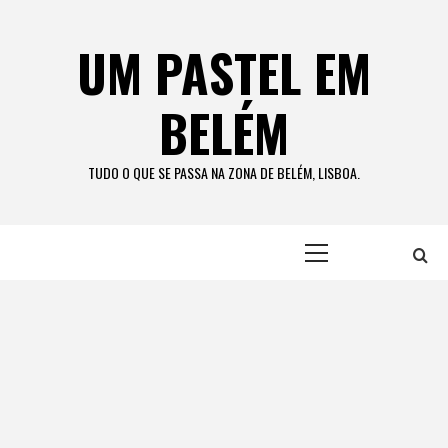
Skip
to
UM PASTEL EM
content
BELÉM
TUDO O QUE SE PASSA NA ZONA DE BELÉM, LISBOA.
Primary
Menu