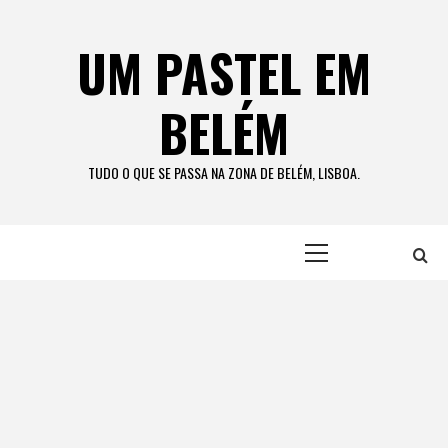
Skip
to
UM PASTEL EM
content
BELÉM
TUDO O QUE SE PASSA NA ZONA DE BELÉM, LISBOA.
Primary
Menu