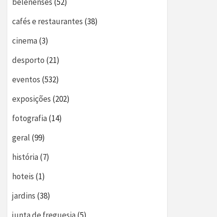
belenenses
(52)
cafés e restaurantes
(38)
cinema
(3)
desporto
(21)
eventos
(532)
exposições
(202)
fotografia
(14)
geral
(99)
história
(7)
hoteis
(1)
jardins
(38)
junta de freguesia
(5)