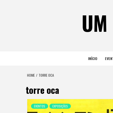
Skip
to
UM 
content
INÍCIO
EVEN
HOME
TORRE OCA
torre oca
EVENTOS
EXPOSIÇÕES