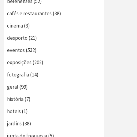
belenenses
(52)
cafés e restaurantes
(38)
cinema
(3)
desporto
(21)
eventos
(532)
exposições
(202)
fotografia
(14)
geral
(99)
história
(7)
hoteis
(1)
jardins
(38)
junta de freguesia
(5)