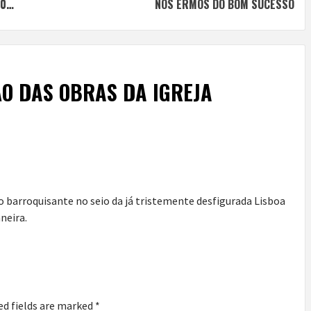
30…
NOS ERMOS DO BOM SUCESSO
O DAS OBRAS DA IGREJA
barroquisante no seio da já tristemente desfigurada Lisboa
neira.
ed fields are marked
*