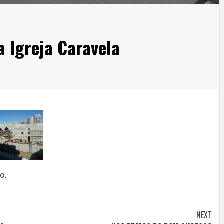
a Igreja Caravela
o.
NEXT