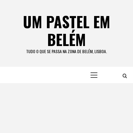
Skip
to
UM PASTEL EM
content
BELÉM
TUDO O QUE SE PASSA NA ZONA DE BELÉM, LISBOA.
Primary
Menu