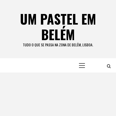
Skip
to
UM PASTEL EM
content
BELÉM
TUDO O QUE SE PASSA NA ZONA DE BELÉM, LISBOA.
Primary
Menu