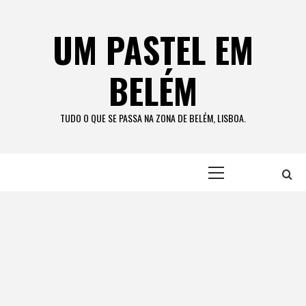
Skip
to
UM PASTEL EM
content
BELÉM
TUDO O QUE SE PASSA NA ZONA DE BELÉM, LISBOA.
Primary
Menu