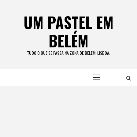
Skip
to
UM PASTEL EM
content
BELÉM
TUDO O QUE SE PASSA NA ZONA DE BELÉM, LISBOA.
Primary
Menu