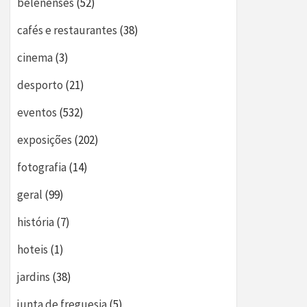
belenenses
(52)
cafés e restaurantes
(38)
cinema
(3)
desporto
(21)
eventos
(532)
exposições
(202)
fotografia
(14)
geral
(99)
história
(7)
hoteis
(1)
jardins
(38)
junta de freguesia
(5)