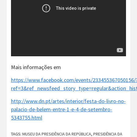
Mais informações em
https://www.facebook.com/events/233455367050156/
ref=3&ref_newsfeed_story_type=regular&action_his
http://www.dn.pt/artes/interior/festa-do-livro-no-
palacio-de-belem-entre-1-e-4-de-setembro-
5343755.html
TAGS:
MUSEU DA PRESIDÊNCIA DA REPÚBLICA
,
PRESIDÊNCIA DA