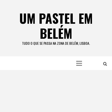
Skip
to
UM PASTEL EM
content
BELÉM
TUDO O QUE SE PASSA NA ZONA DE BELÉM, LISBOA.
Primary
Menu