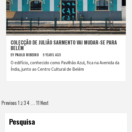
COLECÇÃO DE JULIÃO SARMENTO VAI MUDAR-SE PARA
BELÉM
BY
PAULO RIBEIRO
9 YEARS AGO
O edifício, conhecido como Pavilhão Azul, fica na Avenida da
Índia, junto ao Centro Cultural de Belém
Posts
Previous
1
3
4
11
Next
2
…
navigation
Pesquisa