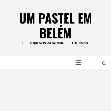
Skip
to
UM PASTEL EM
content
BELÉM
TUDO O QUE SE PASSA NA ZONA DE BELÉM, LISBOA.
Primary
Menu